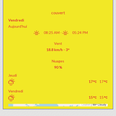
couvert
Vendredi
Aujourd'hui
08:25 AM
-
05:24 PM
Vent
18.8 km/h - 3°
Nuages
90 %
Jeudi
17
17
Vendredi
15
15
Leaflet
| WP Cloudy
+