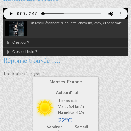
Un retour étonnant, silhouette, cheveux, latex, et cette voie
C est qui ?
C est qui hein ?
Réponse trouvée ….
C est qui alors ?
C est qui ben quand même ?
1 cocktail maison gratuit
Nantes-France
Aujourd'hui
Temps clair
Vent : 5.4 km/h
Humidité : 41%
22°C
Vendredi
Samedi