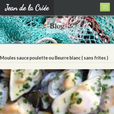
Jean de la Criée
Blog
Moules sauce poulette ou Beurre blanc ( sans frites )