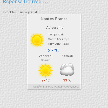
Réponse trouvée ….
C est qui alors ?
C est qui ben quand même ?
1 cocktail maison gratuit
Nantes-France
Aujourd'hui
Temps clair
Vent : 4.9 km/h
Humidité : 30%
27°C
Vendredi
Samedi
Demain
27
°C
33
°C
Weather Layer by www.BlogoVoyage.fr