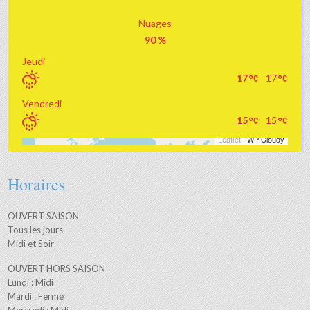
Nuages
90 %
Jeudi
17
17
Vendredi
15
15
Leaflet
| WP Cloudy
+
−
Horaires
OUVERT SAISON
Tous les jours
Midi et Soir
OUVERT HORS SAISON
Lundi : Midi
Mardi : Fermé