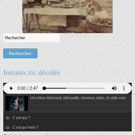
Instants zic décalés
Un retour étonnant, silhouette, cheveux, latex, et cette voie
C est qui ?
C est qui hein ?