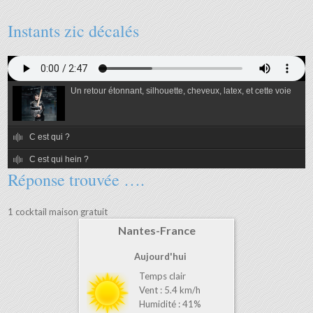
Instants zic décalés
Un retour étonnant, silhouette, cheveux, latex, et cette voie
C est qui ?
C est qui hein ?
Réponse trouvée ….
C est qui alors ?
C est qui ben quand même ?
1 cocktail maison gratuit
Nantes-France
Aujourd'hui
Temps clair
Vent : 5.4 km/h
Humidité : 41%