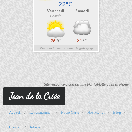
22°C
Vendredi
Samedi
Demain
26
°C
34
°C
Weather Layer by www.BlogoVoyage.fr
Site responsive compatible PC, Tablette et Smarphone
Jean de la Criée
Accueil
Le restaurant +
Notre Carte
Nos Menus
Blog
Contact
Infos +